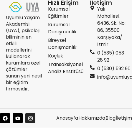
Hızlı Erişim
İletişim
Kurumsal
Yalı
Eğitimler
Mahallesi,
Uyumlu Yaşam
6436. Sk. No:
Akademisi
Kurumsal
86, 35500
(UYA), psikoloji
Danışmanlık
biliminin en
Karşıyaka/
Bireysel
etkili
İzmir
Danışmanlık
modellerini
‭0 (535) 053
Koçluk
kullanarak
28 92
kurumlara özel
Transaksiyonel
‪0 (530) 592 96 
çözümler
Analiz Enstitüsü
sunan yeni nesil
info@uyumluy
bir eğitim
firmasıdır.
Anasayfa
Hakkımızda
Blog
İletişim