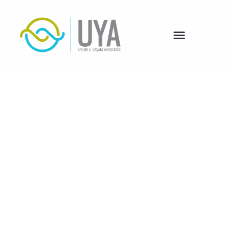
"Bilgiyle güçlenen,
samimiyetle
büyüyen bir
dönüşüm
hikâyesi."
Uyumlu Yaşam Akademisi (UYA), psikoloji